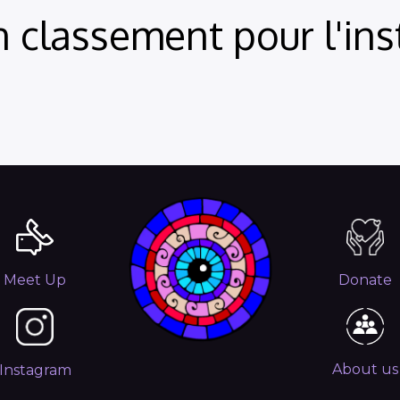
 classement pour l'inst
Meet Up
Donate
About us
Instagram