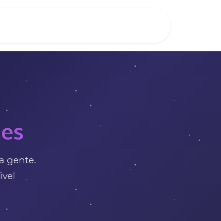
jes
a gente.
ivel